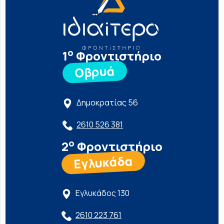
ο
1
Φροντιστήριο
Οβρυά
Δημοκρατίας 56
2610 526 381
ο
2
Φροντιστήριο
Εγλυκάδα
Εγλυκάδος 130
2610 223 761