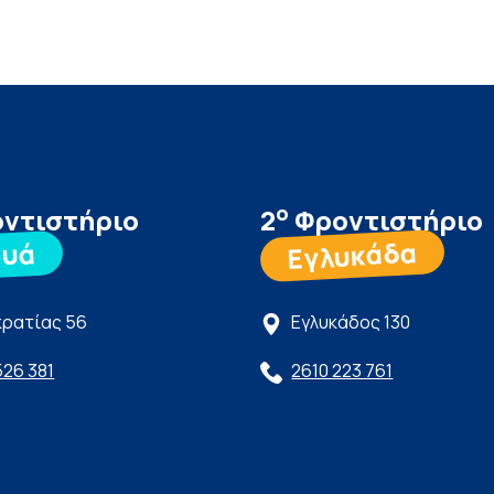
ο
ντιστήριο
2
Φροντιστήριο
Εγλυκάδα
ρυά
ρατίας 56
Εγλυκάδος 130
526 381
2610 223 761