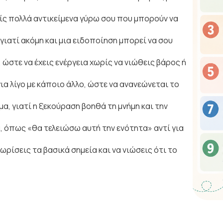
ίς πολλά αντικείμενα γύρω σου που μπορούν να
 γιατί ακόμη και μια ειδοποίηση μπορεί να σου
 ώστε να έχεις ενέργεια χωρίς να νιώθεις βάρος ή
ια λίγο με κάποιο άλλο, ώστε να ανανεώνεται το
α, γιατί η ξεκούραση βοηθά τη μνήμη και την
, όπως «θα τελειώσω αυτή την ενότητα» αντί για
ωρίσεις τα βασικά σημεία και να νιώσεις ότι το