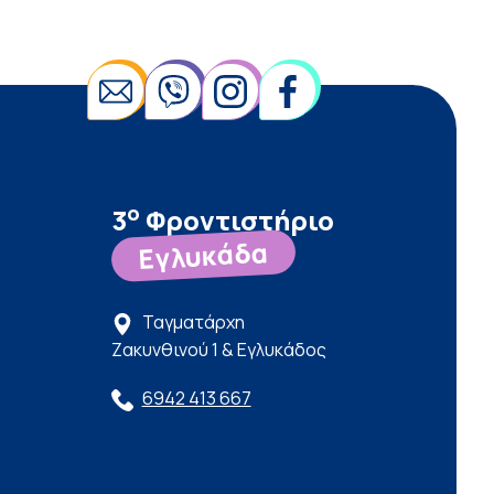
ο
3
Φροντιστήριο
Εγλυκάδα
Ταγματάρχη
Ζακυνθινού 1 & Εγλυκάδος
6942 413 667