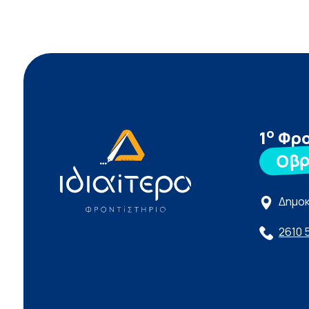
ο
1
Φρο
Οβ
Δημοκ
2610 