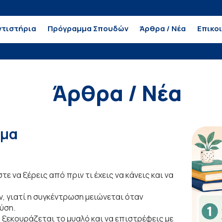
τιστήρια
Πρόγραμμα Σπουδών
Άρθρα / Νέα
Επικο
Άρθρα / Νέα
σμα
να ξέρεις από πριν τι έχεις να κάνεις και να
ν, γιατί η συγκέντρωση μειώνεται όταν
ύση.
α ξεκουράζεται το μυαλό και να επιστρέφεις με